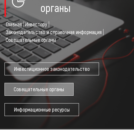
органы
HOME
Главная
Инвестору
ABOUT THE REGION
Законодательство и справочная информация
Совещательные органы
NEWS & EVENTS
FOR INVESTORS
Инвестиционное законодательство
TO THE PROJECT INITIATOR
Совещательные органы
CONTACTS
Информационные ресурсы
Канал