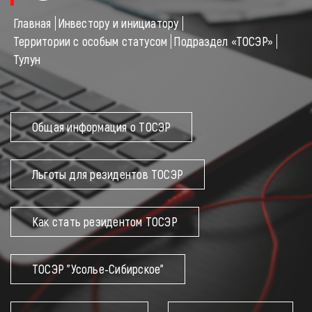
ГЛАВНАЯ
Главная
Инвестору и инициатору
Территории с особым статусом
Подраздел «ТОСЭР»
О РЕГИОНЕ
Тулун
НОВОСТИ И СОБЫТИЯ
Общая информация о ТОСЭР
ИНВЕСТИЦИОННАЯ ПОЛИТИКА
Льготы для резидентов ТОСЭР
ИНВЕСТОРУ И ИНИЦИАТОРУ
Как стать резидентом ТОСЭР
КОНТАКТЫ
ТОСЭР "Усолье-Сибирское"
Канал